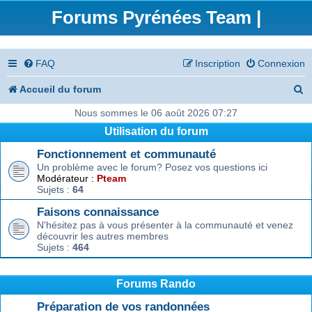
Forums Pyrénées Team |
FAQ
Inscription
Connexion
R
Accueil du forum
e
Nous sommes le 06 août 2026 07:27
Utilisation du forum
c
Fonctionnement et communauté
h
Un problème avec le forum? Posez vos questions ici
e
Modérateur :
Pteam
Sujets :
64
r
Faisons connaissance
c
N'hésitez pas à vous présenter à la communauté et venez
découvrir les autres membres
h
Sujets :
464
e
r
Forums Rando
Préparation de vos randonnées