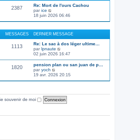
d
e
e
s
Re: Mort de l'ours Cachou
e
r
s
2387
C
par
ice
r
l
a
o
18 juin 2026 06:46
n
e
g
n
i
d
e
s
e
e
u
r
r
MESSAGES
DERNIER MESSAGE
l
m
n
t
e
i
Re: Le sac à dos léger ultime…
e
s
1113
e
C
par
lpnaute
r
s
r
o
02 juin 2026 16:47
l
a
m
n
e
g
e
s
pension plan ou san juan de p…
d
e
s
1820
u
C
par
yoch
e
s
l
o
19 avr. 2026 20:15
r
a
t
n
n
g
e
s
i
e
r
u
e
l
l
r
e
t
e souvenir de moi
m
d
e
e
e
r
s
r
l
s
n
e
a
i
d
g
e
e
e
r
r
m
n