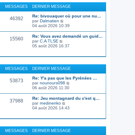
r
u
MESSAGES
DERNIER MESSAGE
l
l
e
t
Re: bivouaquer où pour une nu…
d
46392
e
C
par
Dalmatien
e
r
o
04 août 2026 10:39
r
l
n
n
e
s
Re: Vous avez demandé un guid…
i
d
15560
u
C
par
C.A TLSE
e
e
l
o
05 août 2026 16:37
r
r
t
n
m
n
e
s
e
i
r
u
s
e
l
l
s
r
MESSAGES
DERNIER MESSAGE
e
t
a
m
d
e
g
e
Re: Y'a pas que les Pyrénées …
e
r
53873
e
s
C
par
nounours098
r
l
s
o
06 août 2026 11:30
n
e
a
n
i
d
g
s
e
Re: Jeu montagnard du c'est q…
e
37988
e
u
r
C
par
medinenko
r
l
m
o
04 août 2026 14:43
n
t
e
n
i
e
s
s
e
r
s
u
r
l
a
l
m
MESSAGES
DERNIER MESSAGE
e
g
t
e