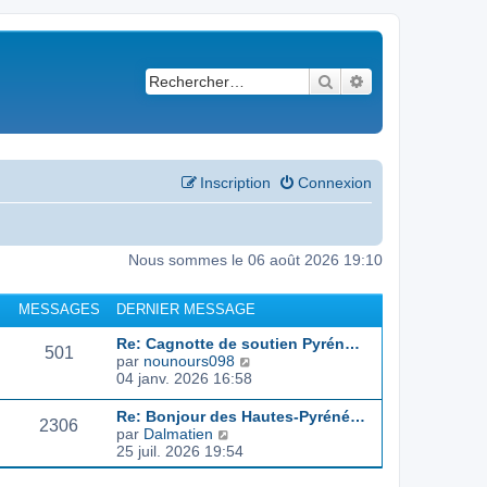
Rechercher
Recherche avancé
Inscription
Connexion
Nous sommes le 06 août 2026 19:10
MESSAGES
DERNIER MESSAGE
Re: Cagnotte de soutien Pyrén…
501
C
par
nounours098
o
04 janv. 2026 16:58
n
s
Re: Bonjour des Hautes-Pyréné…
2306
u
C
par
Dalmatien
l
o
25 juil. 2026 19:54
t
n
e
s