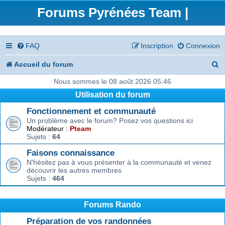
Forums Pyrénées Team |
FAQ
Inscription
Connexion
R
Accueil du forum
e
Nous sommes le 08 août 2026 05:46
Utilisation du forum
c
Fonctionnement et communauté
h
Un problème avec le forum? Posez vos questions ici
e
Modérateur :
Pteam
Sujets :
64
r
Faisons connaissance
c
N'hésitez pas à vous présenter à la communauté et venez
découvrir les autres membres
h
Sujets :
464
e
r
Forums Rando
Préparation de vos randonnées