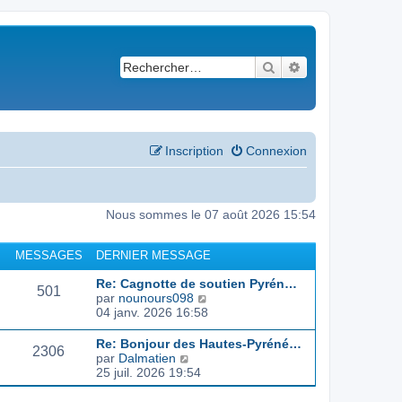
Rechercher
Recherche avancé
Inscription
Connexion
Nous sommes le 07 août 2026 15:54
MESSAGES
DERNIER MESSAGE
Re: Cagnotte de soutien Pyrén…
501
C
par
nounours098
o
04 janv. 2026 16:58
n
s
Re: Bonjour des Hautes-Pyréné…
2306
u
C
par
Dalmatien
l
o
25 juil. 2026 19:54
t
n
e
s