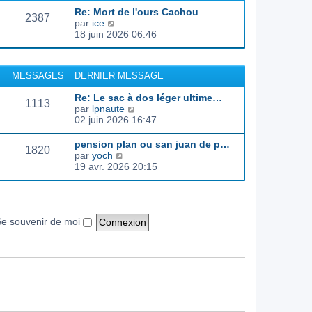
d
e
e
s
Re: Mort de l'ours Cachou
e
r
s
2387
C
par
ice
r
l
a
o
18 juin 2026 06:46
n
e
g
n
i
d
e
s
e
e
u
r
r
MESSAGES
DERNIER MESSAGE
l
m
n
t
e
i
Re: Le sac à dos léger ultime…
e
s
1113
e
C
par
lpnaute
r
s
r
o
02 juin 2026 16:47
l
a
m
n
e
g
e
s
pension plan ou san juan de p…
d
e
s
1820
u
C
par
yoch
e
s
l
o
19 avr. 2026 20:15
r
a
t
n
n
g
e
s
i
e
r
u
e
l
l
r
e
t
e souvenir de moi
m
d
e
e
e
r
s
r
l
s
n
e
a
i
d
g
e
e
e
r
r
m
n