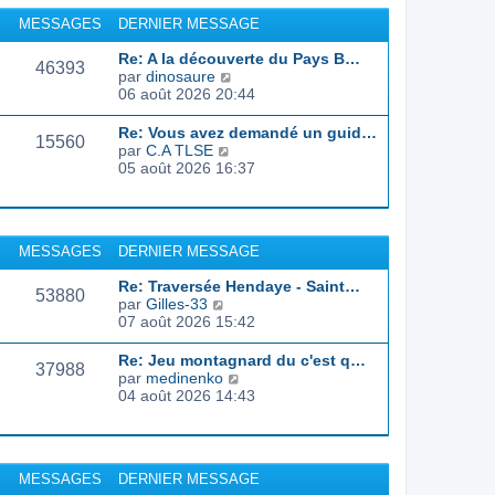
r
u
MESSAGES
DERNIER MESSAGE
l
l
e
t
Re: A la découverte du Pays B…
d
46393
e
C
par
dinosaure
e
r
o
06 août 2026 20:44
r
l
n
n
e
s
Re: Vous avez demandé un guid…
i
d
15560
u
C
par
C.A TLSE
e
e
l
o
05 août 2026 16:37
r
r
t
n
m
n
e
s
e
i
r
u
s
e
l
l
s
r
MESSAGES
DERNIER MESSAGE
e
t
a
m
d
e
g
e
Re: Traversée Hendaye - Saint…
e
r
53880
e
s
C
par
Gilles-33
r
l
s
o
07 août 2026 15:42
n
e
a
n
i
d
g
s
e
Re: Jeu montagnard du c'est q…
e
37988
e
u
r
C
par
medinenko
r
l
m
o
04 août 2026 14:43
n
t
e
n
i
e
s
s
e
r
s
u
r
l
a
l
m
MESSAGES
DERNIER MESSAGE
e
g
t
e