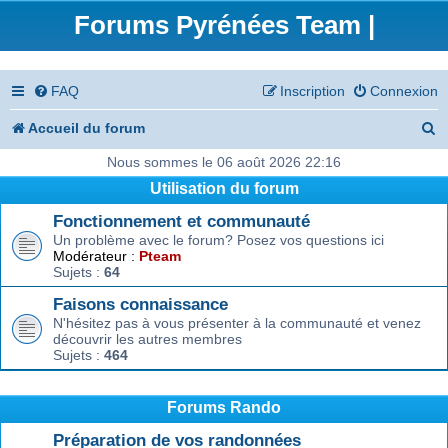
Forums Pyrénées Team |
FAQ
Inscription
Connexion
R
Accueil du forum
e
Nous sommes le 06 août 2026 22:16
Utilisation du forum
c
Fonctionnement et communauté
h
Un problème avec le forum? Posez vos questions ici
e
Modérateur :
Pteam
Sujets :
64
r
Faisons connaissance
c
N'hésitez pas à vous présenter à la communauté et venez
découvrir les autres membres
h
Sujets :
464
e
r
Forums Rando
Préparation de vos randonnées