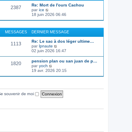
d
e
e
s
Re: Mort de l'ours Cachou
e
r
s
2387
C
par
ice
r
l
a
o
18 juin 2026 06:46
n
e
g
n
i
d
e
s
e
e
u
r
r
MESSAGES
DERNIER MESSAGE
l
m
n
t
e
i
Re: Le sac à dos léger ultime…
e
s
1113
e
C
par
lpnaute
r
s
r
o
02 juin 2026 16:47
l
a
m
n
e
g
e
s
pension plan ou san juan de p…
d
e
s
1820
u
C
par
yoch
e
s
l
o
19 avr. 2026 20:15
r
a
t
n
n
g
e
s
i
e
r
u
e
l
l
r
e
t
e souvenir de moi
m
d
e
e
e
r
s
r
l
s
n
e
a
i
d
g
e
e
e
r
r
m
n