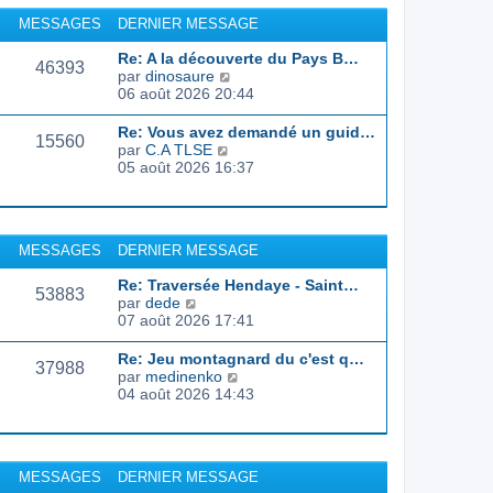
r
u
MESSAGES
DERNIER MESSAGE
l
l
e
t
Re: A la découverte du Pays B…
d
46393
e
C
par
dinosaure
e
r
o
06 août 2026 20:44
r
l
n
n
e
s
Re: Vous avez demandé un guid…
i
d
15560
u
C
par
C.A TLSE
e
e
l
o
05 août 2026 16:37
r
r
t
n
m
n
e
s
e
i
r
u
s
e
l
l
s
r
MESSAGES
DERNIER MESSAGE
e
t
a
m
d
e
g
e
Re: Traversée Hendaye - Saint…
e
r
53883
e
s
C
par
dede
r
l
s
o
07 août 2026 17:41
n
e
a
n
i
d
g
s
e
Re: Jeu montagnard du c'est q…
e
37988
e
u
r
C
par
medinenko
r
l
m
o
04 août 2026 14:43
n
t
e
n
i
e
s
s
e
r
s
u
r
l
a
l
m
MESSAGES
DERNIER MESSAGE
e
g
t
e