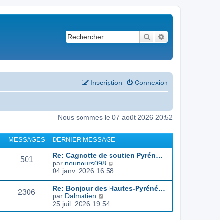
Rechercher
Recherche avancé
Inscription
Connexion
Nous sommes le 07 août 2026 20:52
MESSAGES
DERNIER MESSAGE
Re: Cagnotte de soutien Pyrén…
501
C
par
nounours098
o
04 janv. 2026 16:58
n
s
Re: Bonjour des Hautes-Pyréné…
2306
u
C
par
Dalmatien
l
o
25 juil. 2026 19:54
t
n
e
s