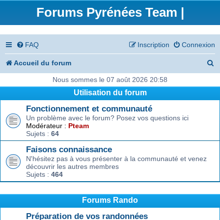
Forums Pyrénées Team |
FAQ
Inscription
Connexion
R
Accueil du forum
e
Nous sommes le 07 août 2026 20:58
Utilisation du forum
c
Fonctionnement et communauté
h
Un problème avec le forum? Posez vos questions ici
e
Modérateur :
Pteam
Sujets :
64
r
Faisons connaissance
c
N'hésitez pas à vous présenter à la communauté et venez
découvrir les autres membres
h
Sujets :
464
e
r
Forums Rando
Préparation de vos randonnées