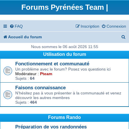
Forums Pyrénées Team |
FAQ
Inscription
Connexion
R
Accueil du forum
e
Nous sommes le 06 août 2026 11:55
Utilisation du forum
c
Fonctionnement et communauté
h
Un problème avec le forum? Posez vos questions ici
e
Modérateur :
Pteam
Sujets :
64
r
Faisons connaissance
c
N'hésitez pas à vous présenter à la communauté et venez
découvrir les autres membres
h
Sujets :
464
e
r
Forums Rando
Préparation de vos randonnées