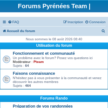
Forums Pyrénées Team |
FAQ
Inscription
Connexion
R
Accueil du forum
e
Nous sommes le 08 août 2026 08:40
Utilisation du forum
c
Fonctionnement et communauté
h
Un problème avec le forum? Posez vos questions ici
e
Modérateur :
Pteam
Sujets :
64
r
Faisons connaissance
c
N'hésitez pas à vous présenter à la communauté et venez
découvrir les autres membres
h
Sujets :
464
e
r
Forums Rando
Préparation de vos randonnées