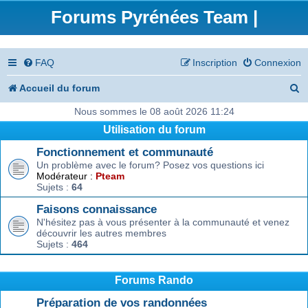
Forums Pyrénées Team |
FAQ
Inscription
Connexion
R
Accueil du forum
e
Nous sommes le 08 août 2026 11:24
Utilisation du forum
c
Fonctionnement et communauté
h
Un problème avec le forum? Posez vos questions ici
e
Modérateur :
Pteam
Sujets :
64
r
Faisons connaissance
c
N'hésitez pas à vous présenter à la communauté et venez
découvrir les autres membres
h
Sujets :
464
e
r
Forums Rando
Préparation de vos randonnées