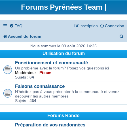
Forums Pyrénées Team |
FAQ
Inscription
Connexion
R
Accueil du forum
e
Nous sommes le 09 août 2026 14:25
Utilisation du forum
c
Fonctionnement et communauté
h
Un problème avec le forum? Posez vos questions ici
e
Modérateur :
Pteam
Sujets :
64
r
Faisons connaissance
c
N'hésitez pas à vous présenter à la communauté et venez
découvrir les autres membres
h
Sujets :
464
e
r
Forums Rando
Préparation de vos randonnées