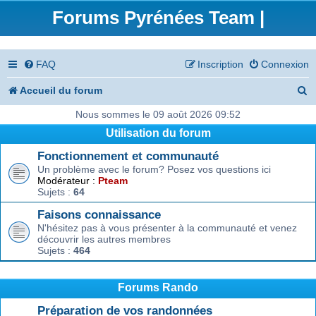
Forums Pyrénées Team |
FAQ
Inscription
Connexion
R
Accueil du forum
e
Nous sommes le 09 août 2026 09:52
Utilisation du forum
c
Fonctionnement et communauté
h
Un problème avec le forum? Posez vos questions ici
e
Modérateur :
Pteam
Sujets :
64
r
Faisons connaissance
c
N'hésitez pas à vous présenter à la communauté et venez
découvrir les autres membres
h
Sujets :
464
e
r
Forums Rando
Préparation de vos randonnées