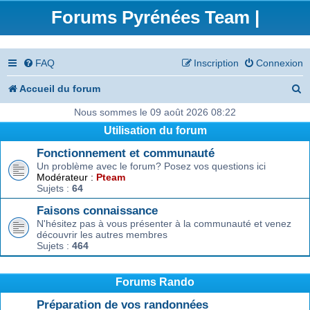
Forums Pyrénées Team |
FAQ
Inscription
Connexion
R
Accueil du forum
e
Nous sommes le 09 août 2026 08:22
Utilisation du forum
c
Fonctionnement et communauté
h
Un problème avec le forum? Posez vos questions ici
e
Modérateur :
Pteam
Sujets :
64
r
Faisons connaissance
c
N'hésitez pas à vous présenter à la communauté et venez
découvrir les autres membres
h
Sujets :
464
e
r
Forums Rando
Préparation de vos randonnées