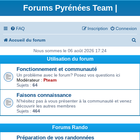
Forums Pyrénées Team |
FAQ
Inscription
Connexion
R
Accueil du forum
e
Nous sommes le 06 août 2026 17:24
Utilisation du forum
c
Fonctionnement et communauté
h
Un problème avec le forum? Posez vos questions ici
e
Modérateur :
Pteam
Sujets :
64
r
Faisons connaissance
c
N'hésitez pas à vous présenter à la communauté et venez
découvrir les autres membres
h
Sujets :
464
e
r
Forums Rando
Préparation de vos randonnées