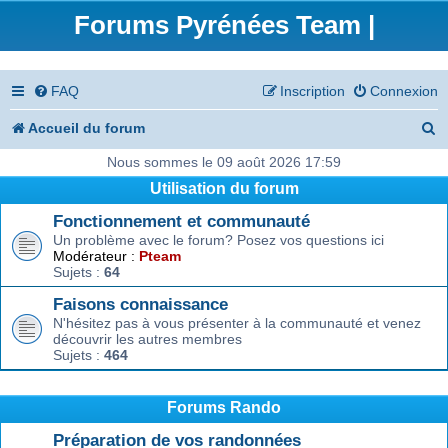
Forums Pyrénées Team |
FAQ
Inscription
Connexion
R
Accueil du forum
e
Nous sommes le 09 août 2026 17:59
Utilisation du forum
c
Fonctionnement et communauté
h
Un problème avec le forum? Posez vos questions ici
e
Modérateur :
Pteam
Sujets :
64
r
Faisons connaissance
c
N'hésitez pas à vous présenter à la communauté et venez
découvrir les autres membres
h
Sujets :
464
e
r
Forums Rando
Préparation de vos randonnées