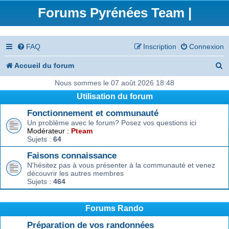
Forums Pyrénées Team |
FAQ
Inscription
Connexion
R
Accueil du forum
e
Nous sommes le 07 août 2026 18:48
Utilisation du forum
c
Fonctionnement et communauté
h
Un problème avec le forum? Posez vos questions ici
e
Modérateur :
Pteam
Sujets :
64
r
Faisons connaissance
c
N'hésitez pas à vous présenter à la communauté et venez
découvrir les autres membres
h
Sujets :
464
e
r
Forums Rando
Préparation de vos randonnées