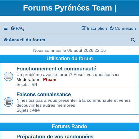
Forums Pyrénées Team |
FAQ
Inscription
Connexion
R
Accueil du forum
e
Nous sommes le 06 août 2026 22:15
Utilisation du forum
c
Fonctionnement et communauté
h
Un problème avec le forum? Posez vos questions ici
e
Modérateur :
Pteam
Sujets :
64
r
Faisons connaissance
c
N'hésitez pas à vous présenter à la communauté et venez
découvrir les autres membres
h
Sujets :
464
e
r
Forums Rando
Préparation de vos randonnées