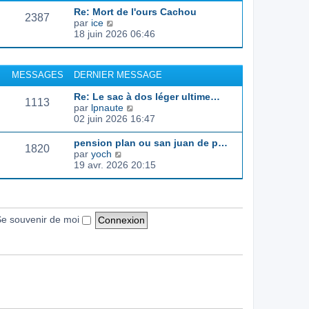
d
e
e
s
Re: Mort de l'ours Cachou
e
r
s
2387
C
par
ice
r
l
a
o
18 juin 2026 06:46
n
e
g
n
i
d
e
s
e
e
u
r
r
MESSAGES
DERNIER MESSAGE
l
m
n
t
e
i
Re: Le sac à dos léger ultime…
e
s
1113
e
C
par
lpnaute
r
s
r
o
02 juin 2026 16:47
l
a
m
n
e
g
e
s
pension plan ou san juan de p…
d
e
s
1820
u
C
par
yoch
e
s
l
o
19 avr. 2026 20:15
r
a
t
n
n
g
e
s
i
e
r
u
e
l
l
r
e
t
e souvenir de moi
m
d
e
e
e
r
s
r
l
s
n
e
a
i
d
g
e
e
e
r
r
m
n