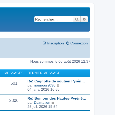
Rechercher
Recherche avancé
Inscription
Connexion
Nous sommes le 08 août 2026 12:37
MESSAGES
DERNIER MESSAGE
Re: Cagnotte de soutien Pyrén…
501
C
par
nounours098
o
04 janv. 2026 16:58
n
s
Re: Bonjour des Hautes-Pyréné…
2306
u
C
par
Dalmatien
l
o
25 juil. 2026 19:54
t
n
e
s