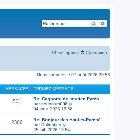
Rechercher
Recherche avancé
Inscription
Connexion
Nous sommes le 07 août 2026 20:56
MESSAGES
DERNIER MESSAGE
Re: Cagnotte de soutien Pyrén…
501
C
par
nounours098
o
04 janv. 2026 16:58
n
s
Re: Bonjour des Hautes-Pyréné…
2306
u
C
par
Dalmatien
l
o
25 juil. 2026 19:54
t
n
e
s