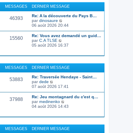
r
u
MESSAGES
DERNIER MESSAGE
l
l
e
t
Re: A la découverte du Pays B…
d
46393
e
C
par
dinosaure
e
r
o
06 août 2026 20:44
r
l
n
n
e
s
Re: Vous avez demandé un guid…
i
d
15560
u
C
par
C.A TLSE
e
e
l
o
05 août 2026 16:37
r
r
t
n
m
n
e
s
e
i
r
u
s
e
l
l
s
r
MESSAGES
DERNIER MESSAGE
e
t
a
m
d
e
g
e
Re: Traversée Hendaye - Saint…
e
r
53883
e
s
C
par
dede
r
l
s
o
07 août 2026 17:41
n
e
a
n
i
d
g
s
e
Re: Jeu montagnard du c'est q…
e
37988
e
u
r
C
par
medinenko
r
l
m
o
04 août 2026 14:43
n
t
e
n
i
e
s
s
e
r
s
u
r
l
a
l
m
MESSAGES
DERNIER MESSAGE
e
g
t
e