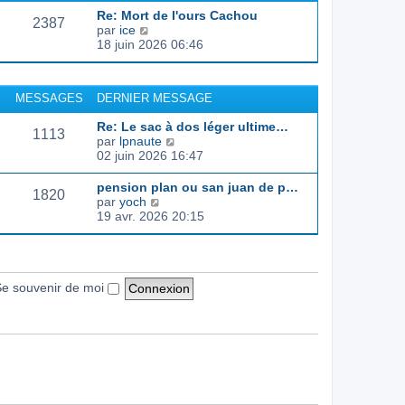
d
e
e
s
Re: Mort de l'ours Cachou
e
r
s
2387
C
par
ice
r
l
a
o
18 juin 2026 06:46
n
e
g
n
i
d
e
s
e
e
u
r
r
MESSAGES
DERNIER MESSAGE
l
m
n
t
e
i
Re: Le sac à dos léger ultime…
e
s
1113
e
C
par
lpnaute
r
s
r
o
02 juin 2026 16:47
l
a
m
n
e
g
e
s
pension plan ou san juan de p…
d
e
s
1820
u
C
par
yoch
e
s
l
o
19 avr. 2026 20:15
r
a
t
n
n
g
e
s
i
e
r
u
e
l
l
r
e
t
e souvenir de moi
m
d
e
e
e
r
s
r
l
s
n
e
a
i
d
g
e
e
e
r
r
m
n