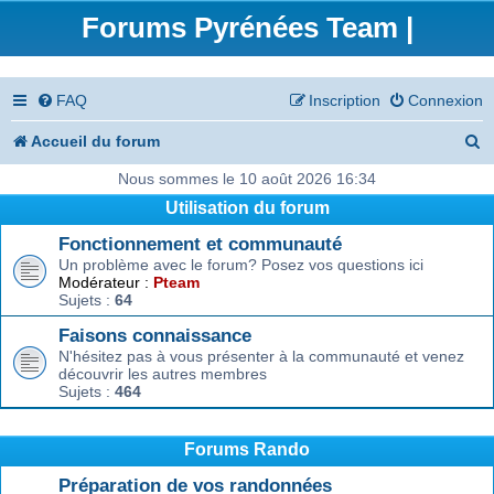
Forums Pyrénées Team |
FAQ
Inscription
Connexion
R
Accueil du forum
e
Nous sommes le 10 août 2026 16:34
Utilisation du forum
c
Fonctionnement et communauté
h
Un problème avec le forum? Posez vos questions ici
e
Modérateur :
Pteam
Sujets :
64
r
Faisons connaissance
c
N'hésitez pas à vous présenter à la communauté et venez
découvrir les autres membres
h
Sujets :
464
e
r
Forums Rando
Préparation de vos randonnées