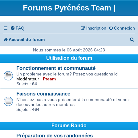
Forums Pyrénées Team |
FAQ
Inscription
Connexion
R
Accueil du forum
e
Nous sommes le 06 août 2026 04:23
Utilisation du forum
c
Fonctionnement et communauté
h
Un problème avec le forum? Posez vos questions ici
e
Modérateur :
Pteam
Sujets :
64
r
Faisons connaissance
c
N'hésitez pas à vous présenter à la communauté et venez
découvrir les autres membres
h
Sujets :
464
e
r
Forums Rando
Préparation de vos randonnées