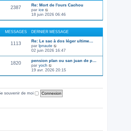
d
e
e
s
Re: Mort de l'ours Cachou
e
r
s
2387
C
par
ice
r
l
a
o
18 juin 2026 06:46
n
e
g
n
i
d
e
s
e
e
u
r
r
MESSAGES
DERNIER MESSAGE
l
m
n
t
e
i
Re: Le sac à dos léger ultime…
e
s
1113
e
C
par
lpnaute
r
s
r
o
02 juin 2026 16:47
l
a
m
n
e
g
e
s
pension plan ou san juan de p…
d
e
s
1820
u
C
par
yoch
e
s
l
o
19 avr. 2026 20:15
r
a
t
n
n
g
e
s
i
e
r
u
e
l
l
r
e
t
e souvenir de moi
m
d
e
e
e
r
s
r
l
s
n
e
a
i
d
g
e
e
e
r
r
m
n