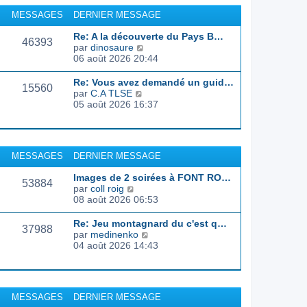
r
u
MESSAGES
DERNIER MESSAGE
l
l
e
t
Re: A la découverte du Pays B…
d
46393
e
C
par
dinosaure
e
r
o
06 août 2026 20:44
r
l
n
n
e
s
Re: Vous avez demandé un guid…
i
d
15560
u
C
par
C.A TLSE
e
e
l
o
05 août 2026 16:37
r
r
t
n
m
n
e
s
e
i
r
u
s
e
l
l
s
r
MESSAGES
DERNIER MESSAGE
e
t
a
m
d
e
g
e
Images de 2 soirées à FONT RO…
e
r
53884
e
s
C
par
coll roig
r
l
s
o
08 août 2026 06:53
n
e
a
n
i
d
g
s
e
Re: Jeu montagnard du c'est q…
e
37988
e
u
r
C
par
medinenko
r
l
m
o
04 août 2026 14:43
n
t
e
n
i
e
s
s
e
r
s
u
r
l
a
l
m
MESSAGES
DERNIER MESSAGE
e
g
t
e