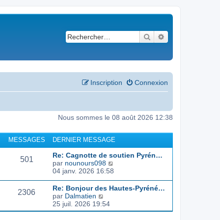
Rechercher
Recherche avancé
Inscription
Connexion
Nous sommes le 08 août 2026 12:38
MESSAGES
DERNIER MESSAGE
Re: Cagnotte de soutien Pyrén…
501
C
par
nounours098
o
04 janv. 2026 16:58
n
s
Re: Bonjour des Hautes-Pyréné…
2306
u
C
par
Dalmatien
l
o
25 juil. 2026 19:54
t
n
e
s