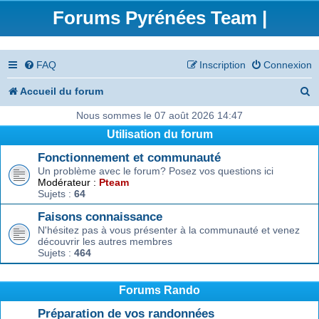
Forums Pyrénées Team |
FAQ
Inscription
Connexion
R
Accueil du forum
e
Nous sommes le 07 août 2026 14:47
Utilisation du forum
c
Fonctionnement et communauté
h
Un problème avec le forum? Posez vos questions ici
e
Modérateur :
Pteam
Sujets :
64
r
Faisons connaissance
c
N'hésitez pas à vous présenter à la communauté et venez
découvrir les autres membres
h
Sujets :
464
e
r
Forums Rando
Préparation de vos randonnées