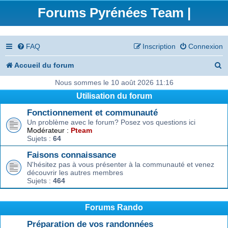
Forums Pyrénées Team |
FAQ
Inscription
Connexion
R
Accueil du forum
e
Nous sommes le 10 août 2026 11:16
Utilisation du forum
c
Fonctionnement et communauté
h
Un problème avec le forum? Posez vos questions ici
e
Modérateur :
Pteam
Sujets :
64
r
Faisons connaissance
c
N'hésitez pas à vous présenter à la communauté et venez
découvrir les autres membres
h
Sujets :
464
e
r
Forums Rando
Préparation de vos randonnées