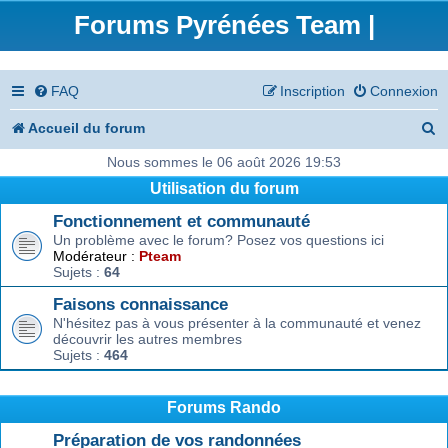
Forums Pyrénées Team |
FAQ
Inscription
Connexion
R
Accueil du forum
e
Nous sommes le 06 août 2026 19:53
Utilisation du forum
c
Fonctionnement et communauté
h
Un problème avec le forum? Posez vos questions ici
e
Modérateur :
Pteam
Sujets :
64
r
Faisons connaissance
c
N'hésitez pas à vous présenter à la communauté et venez
découvrir les autres membres
h
Sujets :
464
e
r
Forums Rando
Préparation de vos randonnées