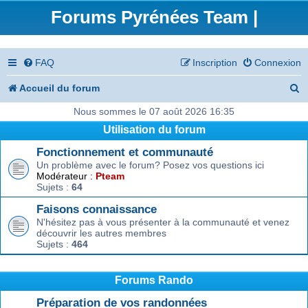
Forums Pyrénées Team |
FAQ
Inscription
Connexion
R
Accueil du forum
e
Nous sommes le 07 août 2026 16:35
Utilisation du forum
c
Fonctionnement et communauté
h
Un problème avec le forum? Posez vos questions ici
e
Modérateur :
Pteam
Sujets :
64
r
Faisons connaissance
c
N'hésitez pas à vous présenter à la communauté et venez
découvrir les autres membres
h
Sujets :
464
e
r
Forums Rando
Préparation de vos randonnées