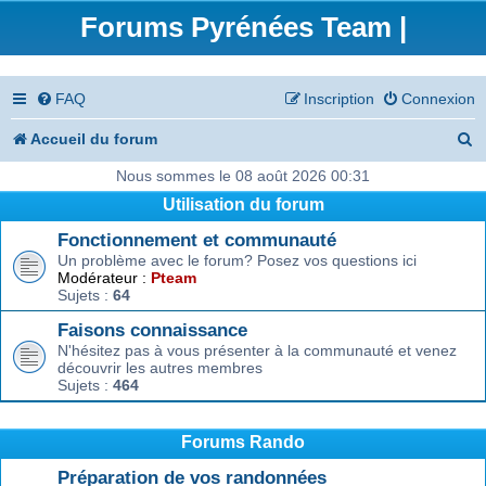
Forums Pyrénées Team |
FAQ
Inscription
Connexion
R
Accueil du forum
e
Nous sommes le 08 août 2026 00:31
Utilisation du forum
c
Fonctionnement et communauté
h
Un problème avec le forum? Posez vos questions ici
e
Modérateur :
Pteam
Sujets :
64
r
Faisons connaissance
c
N'hésitez pas à vous présenter à la communauté et venez
découvrir les autres membres
h
Sujets :
464
e
r
Forums Rando
Préparation de vos randonnées