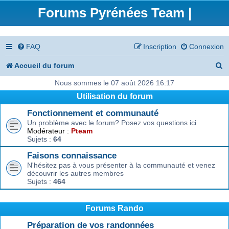
Forums Pyrénées Team |
FAQ
Inscription
Connexion
R
Accueil du forum
e
Nous sommes le 07 août 2026 16:17
Utilisation du forum
c
Fonctionnement et communauté
h
Un problème avec le forum? Posez vos questions ici
e
Modérateur :
Pteam
Sujets :
64
r
Faisons connaissance
c
N'hésitez pas à vous présenter à la communauté et venez
découvrir les autres membres
h
Sujets :
464
e
r
Forums Rando
Préparation de vos randonnées