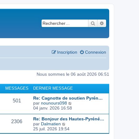
Rechercher
Recherche avancé
Inscription
Connexion
Nous sommes le 06 août 2026 06:51
MESSAGES
DERNIER MESSAGE
Re: Cagnotte de soutien Pyrén…
501
C
par
nounours098
o
04 janv. 2026 16:58
n
s
Re: Bonjour des Hautes-Pyréné…
2306
u
C
par
Dalmatien
l
o
25 juil. 2026 19:54
t
n
e
s