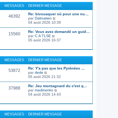
r
u
MESSAGES
DERNIER MESSAGE
l
l
e
t
Re: bivouaquer où pour une nu…
d
46392
e
C
par
Dalmatien
e
r
o
04 août 2026 10:39
r
l
n
n
e
s
Re: Vous avez demandé un guid…
i
d
15560
u
C
par
C.A TLSE
e
e
l
o
05 août 2026 16:37
r
r
t
n
m
n
e
s
e
i
r
u
s
e
l
l
s
r
MESSAGES
DERNIER MESSAGE
e
t
a
m
d
e
g
e
Re: Y'a pas que les Pyrénées …
e
r
53872
e
s
C
par
dede
r
l
s
o
05 août 2026 21:32
n
e
a
n
i
d
g
s
e
Re: Jeu montagnard du c'est q…
e
37988
e
u
r
C
par
medinenko
r
l
m
o
04 août 2026 14:43
n
t
e
n
i
e
s
s
e
r
s
u
r
l
a
l
m
MESSAGES
DERNIER MESSAGE
e
g
t
e