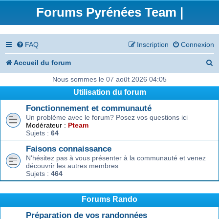
Forums Pyrénées Team |
FAQ
Inscription
Connexion
R
Accueil du forum
e
Nous sommes le 07 août 2026 04:05
Utilisation du forum
c
Fonctionnement et communauté
h
Un problème avec le forum? Posez vos questions ici
e
Modérateur :
Pteam
Sujets :
64
r
Faisons connaissance
c
N'hésitez pas à vous présenter à la communauté et venez
découvrir les autres membres
h
Sujets :
464
e
r
Forums Rando
Préparation de vos randonnées