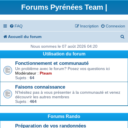
Forums Pyrénées Team |
FAQ
Inscription
Connexion
R
Accueil du forum
e
Nous sommes le 07 août 2026 04:20
Utilisation du forum
c
Fonctionnement et communauté
h
Un problème avec le forum? Posez vos questions ici
e
Modérateur :
Pteam
Sujets :
64
r
Faisons connaissance
c
N'hésitez pas à vous présenter à la communauté et venez
découvrir les autres membres
h
Sujets :
464
e
r
Forums Rando
Préparation de vos randonnées