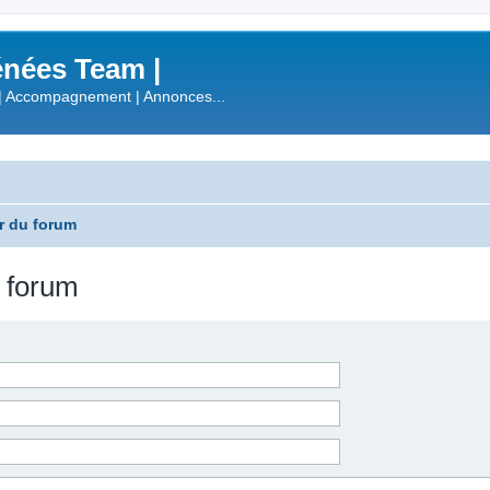
nées Team |
| Accompagnement | Annonces...
r du forum
u forum