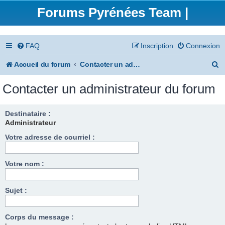
Forums Pyrénées Team |
FAQ
Inscription
Connexion
R
Accueil du forum
Contacter un administrateur du forum
e
Contacter un administrateur du forum
c
h
Destinataire :
Administrateur
e
Votre adresse de courriel :
r
c
Votre nom :
h
e
Sujet :
r
Corps du message :