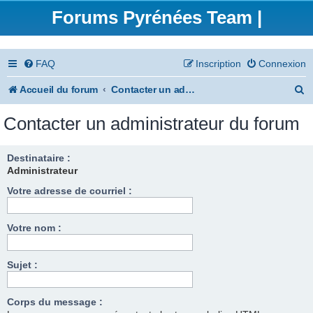
Forums Pyrénées Team |
FAQ
Inscription
Connexion
R
Accueil du forum
Contacter un administrateur du forum
e
Contacter un administrateur du forum
c
h
Destinataire :
Administrateur
e
Votre adresse de courriel :
r
c
Votre nom :
h
e
Sujet :
r
Corps du message :