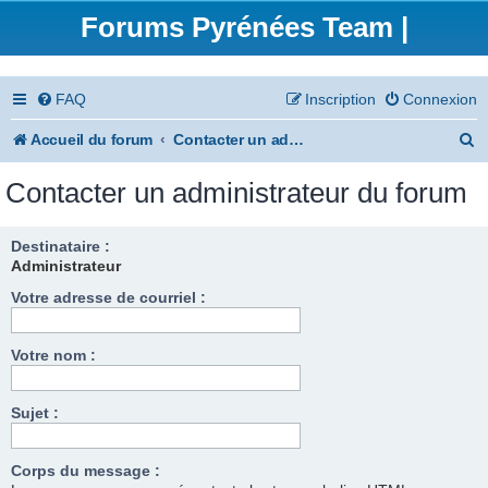
Forums Pyrénées Team |
FAQ
Inscription
Connexion
R
Accueil du forum
Contacter un administrateur du forum
e
Contacter un administrateur du forum
c
h
Destinataire :
Administrateur
e
Votre adresse de courriel :
r
c
Votre nom :
h
e
Sujet :
r
Corps du message :