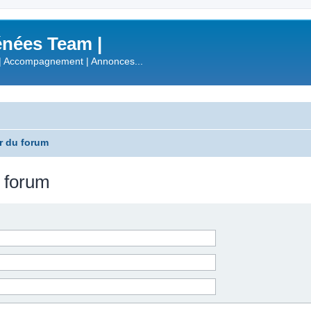
nées Team |
| Accompagnement | Annonces...
r du forum
u forum