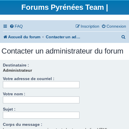
Forums Pyrénées Team |
FAQ
Inscription
Connexion
R
Accueil du forum
Contacter un administrateur du forum
e
Contacter un administrateur du forum
c
h
Destinataire :
Administrateur
e
Votre adresse de courriel :
r
c
Votre nom :
h
e
Sujet :
r
Corps du message :