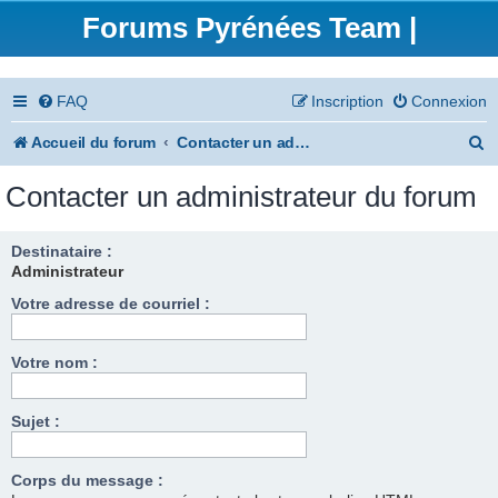
Forums Pyrénées Team |
FAQ
Inscription
Connexion
R
Accueil du forum
Contacter un administrateur du forum
e
Contacter un administrateur du forum
c
h
Destinataire :
Administrateur
e
Votre adresse de courriel :
r
c
Votre nom :
h
e
Sujet :
r
Corps du message :