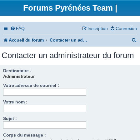
Forums Pyrénées Team |
FAQ
Inscription
Connexion
R
Accueil du forum
Contacter un administrateur du forum
e
Contacter un administrateur du forum
c
h
Destinataire :
Administrateur
e
Votre adresse de courriel :
r
c
Votre nom :
h
e
Sujet :
r
Corps du message :