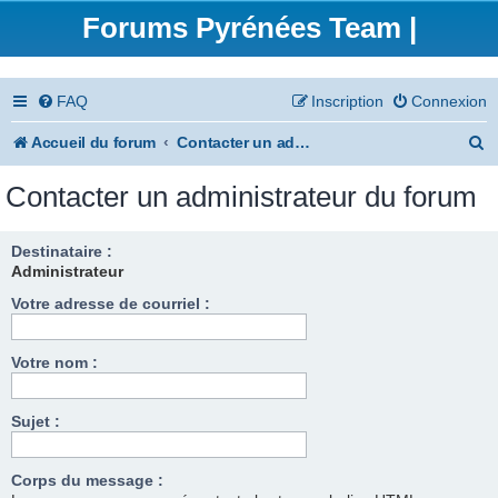
Forums Pyrénées Team |
FAQ
Inscription
Connexion
R
Accueil du forum
Contacter un administrateur du forum
e
Contacter un administrateur du forum
c
h
Destinataire :
Administrateur
e
Votre adresse de courriel :
r
c
Votre nom :
h
e
Sujet :
r
Corps du message :