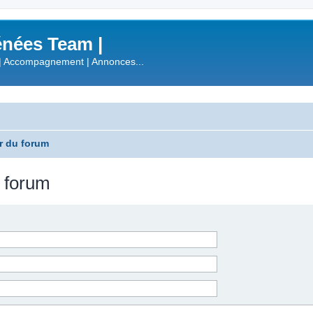
nées Team |
| Accompagnement | Annonces...
r du forum
u forum