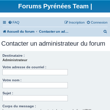
Forums Pyrénées Team |
FAQ
Inscription
Connexion
R
Accueil du forum
Contacter un administrateur du forum
e
Contacter un administrateur du forum
c
h
Destinataire :
Administrateur
e
Votre adresse de courriel :
r
c
Votre nom :
h
e
Sujet :
r
Corps du message :