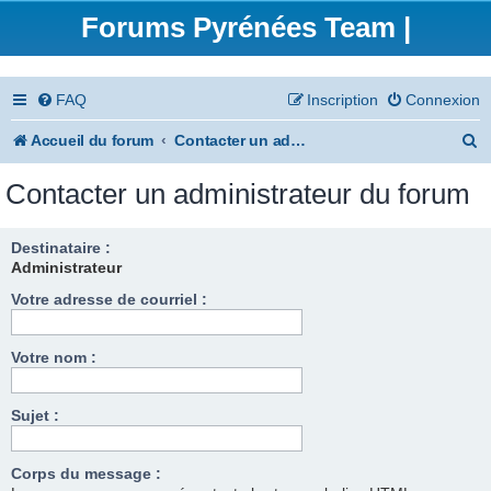
Forums Pyrénées Team |
FAQ
Inscription
Connexion
R
Accueil du forum
Contacter un administrateur du forum
e
Contacter un administrateur du forum
c
h
Destinataire :
Administrateur
e
Votre adresse de courriel :
r
c
Votre nom :
h
e
Sujet :
r
Corps du message :