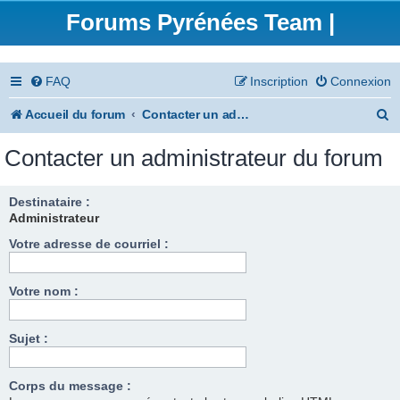
Forums Pyrénées Team |
FAQ
Inscription
Connexion
R
Accueil du forum
Contacter un administrateur du forum
e
Contacter un administrateur du forum
c
h
Destinataire :
Administrateur
e
Votre adresse de courriel :
r
c
Votre nom :
h
e
Sujet :
r
Corps du message :