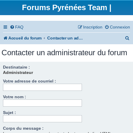
Forums Pyrénées Team |
FAQ
Inscription
Connexion
R
Accueil du forum
Contacter un administrateur du forum
e
Contacter un administrateur du forum
c
h
Destinataire :
Administrateur
e
Votre adresse de courriel :
r
c
Votre nom :
h
e
Sujet :
r
Corps du message :