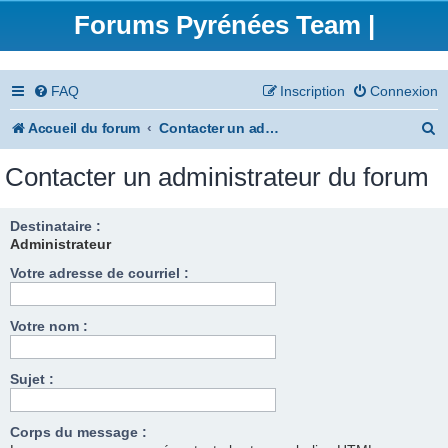
Forums Pyrénées Team |
FAQ
Inscription
Connexion
R
Accueil du forum
Contacter un administrateur du forum
e
Contacter un administrateur du forum
c
h
Destinataire :
Administrateur
e
Votre adresse de courriel :
r
c
Votre nom :
h
e
Sujet :
r
Corps du message :