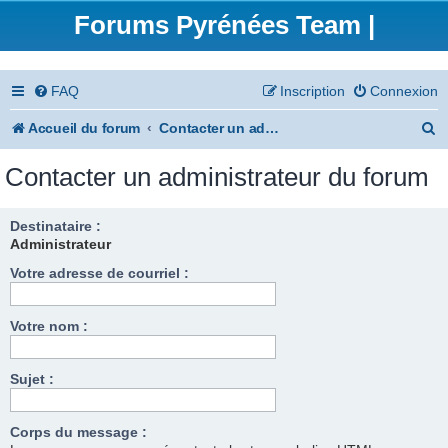
Forums Pyrénées Team |
FAQ
Inscription
Connexion
R
Accueil du forum
Contacter un administrateur du forum
e
Contacter un administrateur du forum
c
h
Destinataire :
Administrateur
e
Votre adresse de courriel :
r
c
Votre nom :
h
e
Sujet :
r
Corps du message :