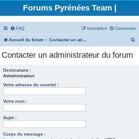
Forums Pyrénées Team |
FAQ
Inscription
Connexion
R
Accueil du forum
Contacter un administrateur du forum
e
Contacter un administrateur du forum
c
h
Destinataire :
Administrateur
e
Votre adresse de courriel :
r
c
Votre nom :
h
e
Sujet :
r
Corps du message :