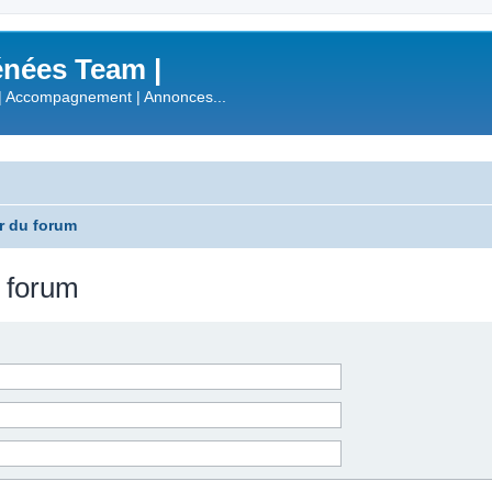
nées Team |
| Accompagnement | Annonces...
r du forum
u forum