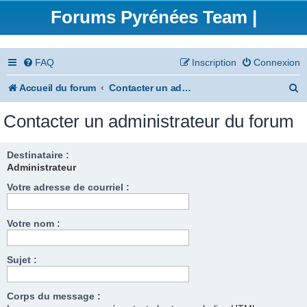
Forums Pyrénées Team |
FAQ
Inscription
Connexion
R
Accueil du forum
Contacter un administrateur du forum
e
Contacter un administrateur du forum
c
h
Destinataire :
Administrateur
e
Votre adresse de courriel :
r
c
Votre nom :
h
e
Sujet :
r
Corps du message :